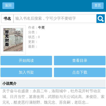
返回
首页
书名
作者：
牛凳
分类：
状态：0
更新：
最新：
开始阅读
查看目录
加入书架
点击下载
小说简介
关于奋斗在盛唐：永昌二年，洛阳城中，牡丹花开时节动京
城。日月当空，篡唐改周，武曌欲与天公试比高。来俊臣、索
元礼，酷吏恶行满朝野。魏元忠、苏良嗣，老臣忠...