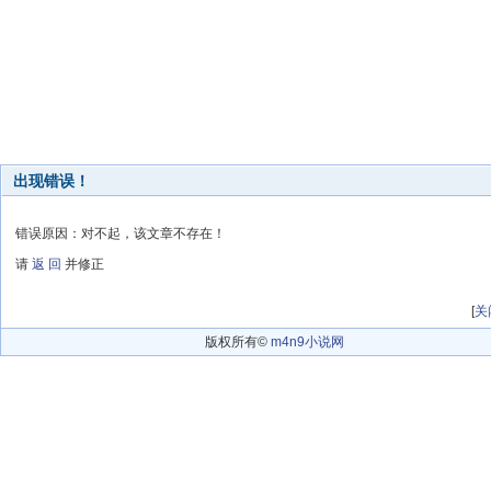
出现错误！
错误原因：对不起，该文章不存在！
请
返 回
并修正
[
关
版权所有©
m4n9小说网