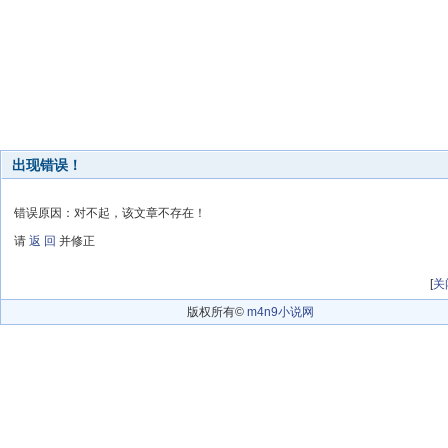
出现错误！
错误原因：对不起，该文章不存在！
请
返 回
并修正
[
关
版权所有©
m4n9小说网