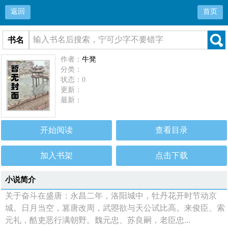
返回
首页
书名
作者：
牛凳
分类：
状态：0
更新：
最新：
开始阅读
查看目录
加入书架
点击下载
小说简介
关于奋斗在盛唐：永昌二年，洛阳城中，牡丹花开时节动京
城。日月当空，篡唐改周，武曌欲与天公试比高。来俊臣、索
元礼，酷吏恶行满朝野。魏元忠、苏良嗣，老臣忠...