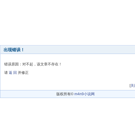
出现错误！
错误原因：对不起，该文章不存在！
请
返 回
并修正
[
关
版权所有©
m4n9小说网